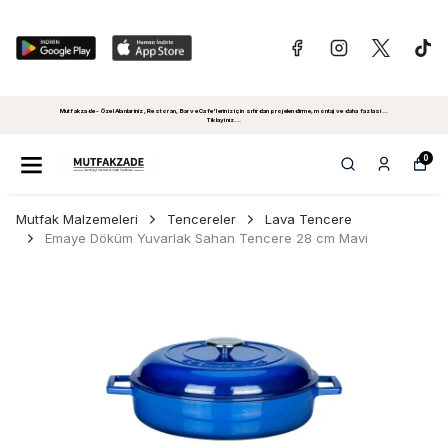
Mutfakzade - Özel Alanlariniz, Restoran, Bar ve Cafe'leriniz için sıfırdan projelendirme, montaj ve daha fazlasi...
Tiklayiniz...
0
Mutfak Malzemeleri
Tencereler
Lava Tencere
Emaye Döküm Yuvarlak Sahan Tencere 28 cm Mavi