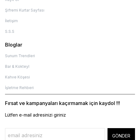
Şifremi Kurtar Sayfası
İletişim
S.S.S
Bloglar
Sunum Trendleri
Bar & Kokteyl
Kahve Köşesi
İşletme Rehberi
Fırsat ve kampanyaları kaçırmamak için kaydol !!!
Lütfen e-mail adresinizi giriniz
GÖNDER