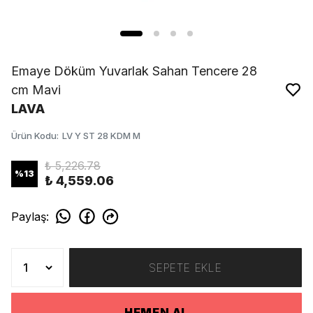
Emaye Döküm Yuvarlak Sahan Tencere 28
cm Mavi
LAVA
Ürün Kodu
:
LV Y ST 28 KDM M
₺ 5,226.78
%
13
₺ 4,559.06
Paylaş
:
SEPETE EKLE
HEMEN AL