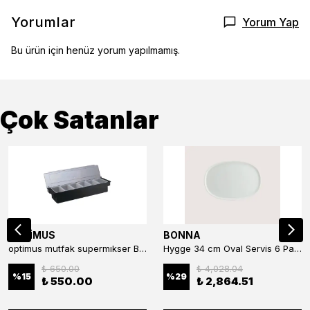
Yorumlar
Yorum Yap
Bu ürün için henüz yorum yapılmamış.
Çok Satanlar
OPTİMUS
BONNA
optimus mutfak supermıkser Bar Konteyner 6'lı 50×16×9 cm Kapaklı Polikarbon Organizer Bar & Kafe
Hygge 34 cm Oval Servis 6 Parça
₺ 650.00
₺ 4,028.04
%
15
%
29
₺ 550.00
₺ 2,864.51