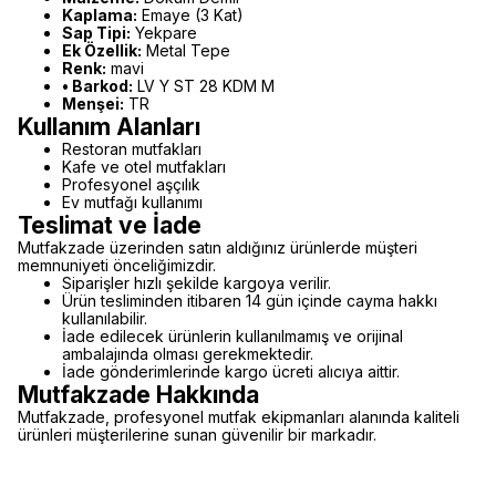
Kaplama:
Emaye (3 Kat)
Sap Tipi:
Yekpare
Ek Özellik:
Metal Tepe
Renk:
mavi
• Barkod:
LV Y ST 28 KDM M
Menşei:
TR
Kullanım Alanları
Restoran mutfakları
Kafe ve otel mutfakları
Profesyonel aşçılık
Ev mutfağı kullanımı
Teslimat ve İade
Mutfakzade üzerinden satın aldığınız ürünlerde müşteri
memnuniyeti önceliğimizdir.
Siparişler hızlı şekilde kargoya verilir.
Ürün tesliminden itibaren 14 gün içinde cayma hakkı
kullanılabilir.
İade edilecek ürünlerin kullanılmamış ve orijinal
ambalajında olması gerekmektedir.
İade gönderimlerinde kargo ücreti alıcıya aittir.
Mutfakzade Hakkında
Mutfakzade, profesyonel mutfak ekipmanları alanında kaliteli
ürünleri müşterilerine sunan güvenilir bir markadır.