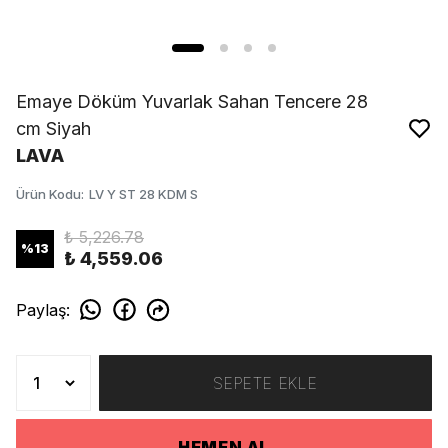
Emaye Döküm Yuvarlak Sahan Tencere 28
cm Siyah
LAVA
Ürün Kodu
:
LV Y ST 28 KDM S
₺ 5,226.78
%
13
₺ 4,559.06
Paylaş
:
SEPETE EKLE
HEMEN AL