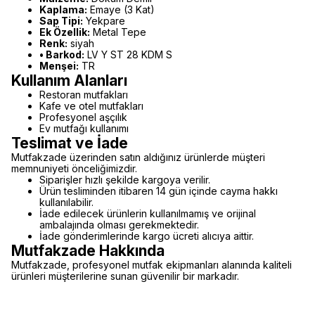
Kaplama:
Emaye (3 Kat)
Sap Tipi:
Yekpare
Ek Özellik:
Metal Tepe
Renk:
siyah
• Barkod:
LV Y ST 28 KDM S
Menşei:
TR
Kullanım Alanları
Restoran mutfakları
Kafe ve otel mutfakları
Profesyonel aşçılık
Ev mutfağı kullanımı
Teslimat ve İade
Mutfakzade üzerinden satın aldığınız ürünlerde müşteri
memnuniyeti önceliğimizdir.
Siparişler hızlı şekilde kargoya verilir.
Ürün tesliminden itibaren 14 gün içinde cayma hakkı
kullanılabilir.
İade edilecek ürünlerin kullanılmamış ve orijinal
ambalajında olması gerekmektedir.
İade gönderimlerinde kargo ücreti alıcıya aittir.
Mutfakzade Hakkında
Mutfakzade, profesyonel mutfak ekipmanları alanında kaliteli
ürünleri müşterilerine sunan güvenilir bir markadır.