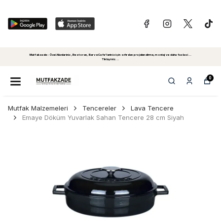
Mutfakzade - Özel Alanlariniz, Restoran, Bar ve Cafe'leriniz için sıfırdan projelendirme, montaj ve daha fazlasi...
Tiklayiniz...
0
Mutfak Malzemeleri
Tencereler
Lava Tencere
Emaye Döküm Yuvarlak Sahan Tencere 28 cm Siyah