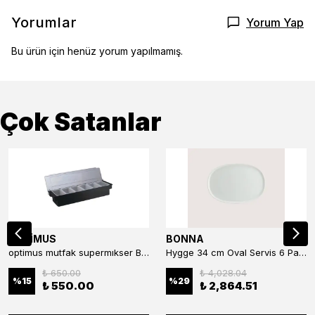
Yorumlar
Yorum Yap
Bu ürün için henüz yorum yapılmamış.
Çok Satanlar
OPTİMUS
BONNA
optimus mutfak supermıkser Bar Konteyner 6'lı 50×16×9 cm Kapaklı Polikarbon Organizer Bar & Kafe
Hygge 34 cm Oval Servis 6 Parça
₺ 650.00
₺ 4,028.04
%
15
%
29
₺ 550.00
₺ 2,864.51