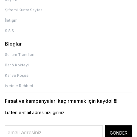
Şifremi Kurtar Sayfası
İletişim
S.S.S
Bloglar
Sunum Trendleri
Bar & Kokteyl
Kahve Köşesi
İşletme Rehberi
Fırsat ve kampanyaları kaçırmamak için kaydol !!!
Lütfen e-mail adresinizi giriniz
GÖNDER