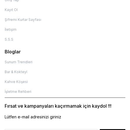
Kayıt Ol
Şifremi Kurtar Sayfası
İletişim
S.S.S
Bloglar
Sunum Trendleri
Bar & Kokteyl
Kahve Köşesi
İşletme Rehberi
Fırsat ve kampanyaları kaçırmamak için kaydol !!!
Lütfen e-mail adresinizi giriniz