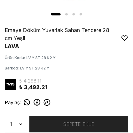
Emaye Döküm Yuvarlak Sahan Tencere 28
cm Yeşil
LAVA
Ürün Kodu
:
LV Y ST 28 K2 Y
Barkod
:
LV Y ST 28 K2 Y
₺ 4,298.11
%
19
₺ 3,492.21
Paylaş
:
SEPETE EKLE