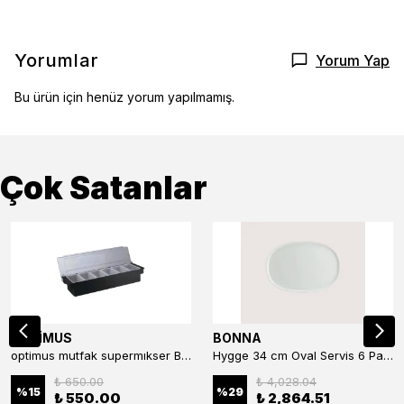
Yorumlar
Yorum Yap
Bu ürün için henüz yorum yapılmamış.
Çok Satanlar
OPTİMUS
BONNA
optimus mutfak supermıkser Bar Konteyner 6'lı 50×16×9 cm Kapaklı Polikarbon Organizer Bar & Kafe
Hygge 34 cm Oval Servis 6 Parça
₺ 650.00
₺ 4,028.04
%
15
%
29
₺ 550.00
₺ 2,864.51