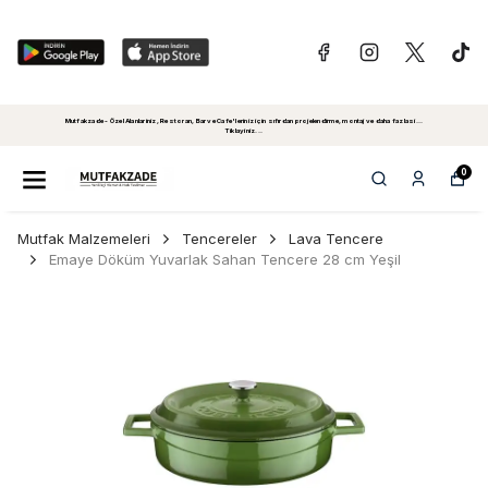
Mutfakzade - Özel Alanlariniz, Restoran, Bar ve Cafe'leriniz için sıfırdan projelendirme, montaj ve daha fazlasi...
Tiklayiniz...
0
Mutfak Malzemeleri
Tencereler
Lava Tencere
Emaye Döküm Yuvarlak Sahan Tencere 28 cm Yeşil