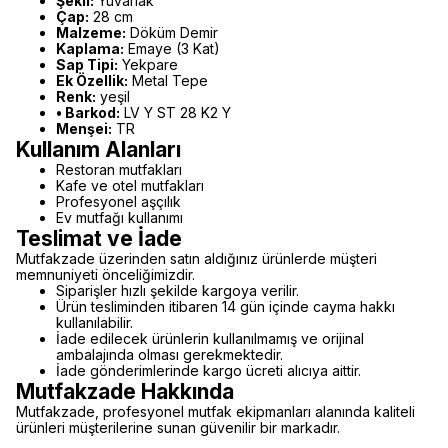
Şekil:
Yuvarlak
Çap:
28 cm
Malzeme:
Döküm Demir
Kaplama:
Emaye (3 Kat)
Sap Tipi:
Yekpare
Ek Özellik:
Metal Tepe
Renk:
yeşil
• Barkod:
LV Y ST 28 K2 Y
Menşei:
TR
Kullanım Alanları
Restoran mutfakları
Kafe ve otel mutfakları
Profesyonel aşçılık
Ev mutfağı kullanımı
Teslimat ve İade
Mutfakzade üzerinden satın aldığınız ürünlerde müşteri
memnuniyeti önceliğimizdir.
Siparişler hızlı şekilde kargoya verilir.
Ürün tesliminden itibaren 14 gün içinde cayma hakkı
kullanılabilir.
İade edilecek ürünlerin kullanılmamış ve orijinal
ambalajında olması gerekmektedir.
İade gönderimlerinde kargo ücreti alıcıya aittir.
Mutfakzade Hakkında
Mutfakzade, profesyonel mutfak ekipmanları alanında kaliteli
ürünleri müşterilerine sunan güvenilir bir markadır.