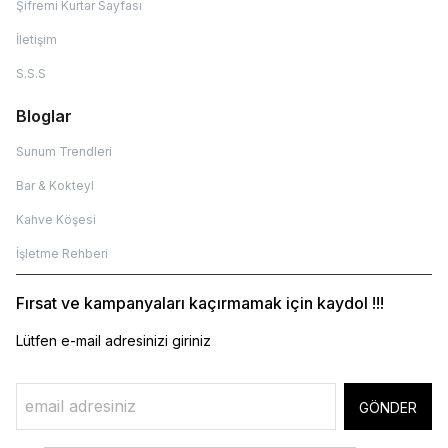
Şifremi Kurtar Sayfası
İletişim
S.S.S
Bloglar
Sunum Trendleri
Bar & Kokteyl
Kahve Köşesi
İşletme Rehberi
Fırsat ve kampanyaları kaçırmamak için kaydol !!!
Lütfen e-mail adresinizi giriniz
GÖNDER