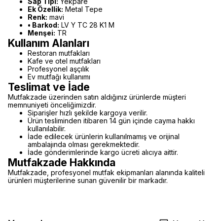
Sap Tipi:
Yekpare
Ek Özellik:
Metal Tepe
Renk:
mavi
• Barkod:
LV Y TC 28 K1 M
Menşei:
TR
Kullanım Alanları
Restoran mutfakları
Kafe ve otel mutfakları
Profesyonel aşçılık
Ev mutfağı kullanımı
Teslimat ve İade
Mutfakzade üzerinden satın aldığınız ürünlerde müşteri
memnuniyeti önceliğimizdir.
Siparişler hızlı şekilde kargoya verilir.
Ürün tesliminden itibaren 14 gün içinde cayma hakkı
kullanılabilir.
İade edilecek ürünlerin kullanılmamış ve orijinal
ambalajında olması gerekmektedir.
İade gönderimlerinde kargo ücreti alıcıya aittir.
Mutfakzade Hakkında
Mutfakzade, profesyonel mutfak ekipmanları alanında kaliteli
ürünleri müşterilerine sunan güvenilir bir markadır.