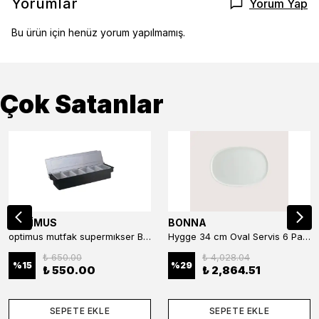
Yorumlar
Yorum Yap
Bu ürün için henüz yorum yapılmamış.
Çok Satanlar
OPTİMUS
BONNA
optimus mutfak supermıkser Bar Konteyner 6'lı 50×16×9 cm Kapaklı Polikarbon Organizer Bar & Kafe
Hygge 34 cm Oval Servis 6 Parça
₺ 650.00
₺ 4,028.04
%
15
%
29
₺ 550.00
₺ 2,864.51
SEPETE EKLE
SEPETE EKLE