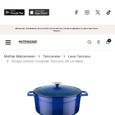
Mutfakzade - Özel Alanlariniz, Restoran, Bar ve Cafe'leriniz için sıfırdan projelendirme, montaj ve daha fazlasi...
Tiklayiniz...
0
Mutfak Malzemeleri
Tencereler
Lava Tencere
Emaye Döküm Yuvarlak Tencere 28 cm Mavi