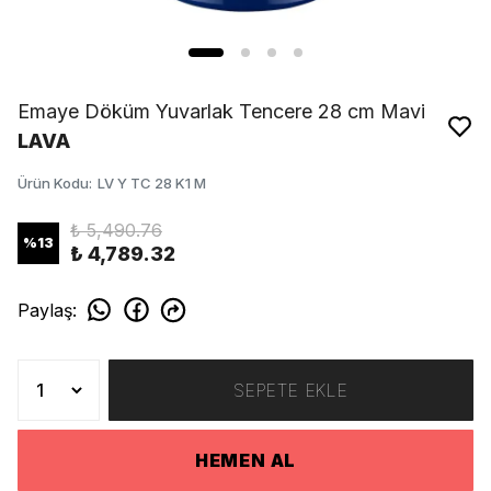
Emaye Döküm Yuvarlak Tencere 28 cm Mavi
LAVA
Ürün Kodu
:
LV Y TC 28 K1 M
₺ 5,490.76
%
13
₺ 4,789.32
Paylaş
:
SEPETE EKLE
HEMEN AL